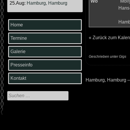
Wo
"Moll
25.Aug:
Hamburg, Hamburg
Hans-
Hamb
Home
«
Zurück zum Kalen
Termine
Galerie
Geschrieben unter
Gigs
Presseinfo
Kontakt
Hamburg, Hamburg –
Beitrags-
Navigation
Suche
nach: