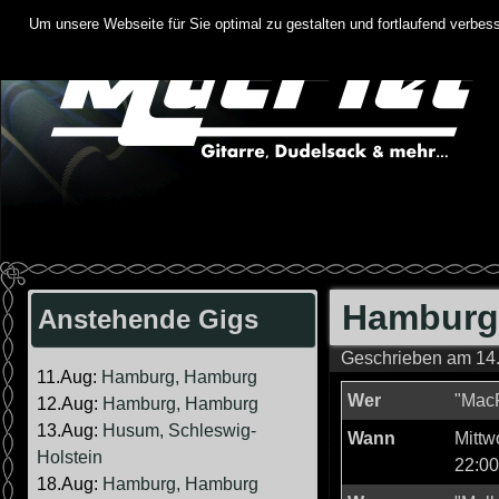
Springe
Um unsere Webseite für Sie optimal zu gestalten und fortlaufend verbe
zum
Inhalt
Hamburg,
Anstehende Gigs
Geschrieben am
14
11.Aug:
Hamburg, Hamburg
Wer
"MacP
12.Aug:
Hamburg, Hamburg
13.Aug:
Husum, Schleswig-
Wann
Mittw
Holstein
22:00
18.Aug:
Hamburg, Hamburg