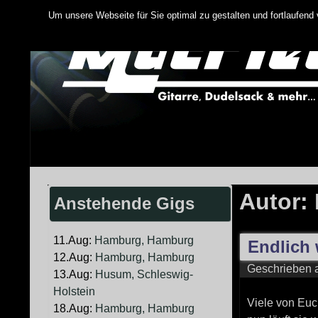
Springe
Um unsere Webseite für Sie optimal zu gestalten und fortlaufen
zum
Inhalt
Autor:
Anstehende Gigs
11.Aug:
Hamburg, Hamburg
Endlich 
12.Aug:
Hamburg, Hamburg
Geschrieben
13.Aug:
Husum, Schleswig-
Holstein
Viele von Euc
18.Aug:
Hamburg, Hamburg