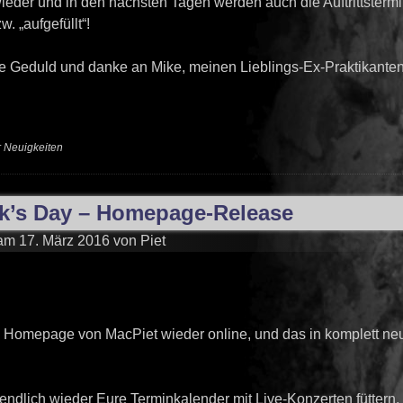
 wieder und in den nächsten Tagen werden auch die Auftrittsterm
w. „aufgefüllt“!
e Geduld und danke an Mike, meinen Lieblings-Ex-Praktikante
r
Neuigkeiten
ck’s Day – Homepage-Release
 am
17. März 2016
von
Piet
ie Homepage von MacPiet wieder online, und das in komplett n
 endlich wieder Eure Terminkalender mit Live-Konzerten füttern, 