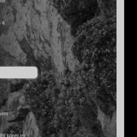
ine
n &
euem
Ihr könnt im