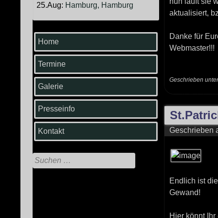
nun läuft sie
25.Aug:
Hamburg, Hamburg
aktualisiert, bz
Danke für Eur
Home
Webmaster!!!
Termine
Geschrieben unte
Galerie
Presseinfo
St.Patri
Geschrieben
Kontakt
Suche
nach:
Endlich ist d
Gewand!
Hier könnt Ihr