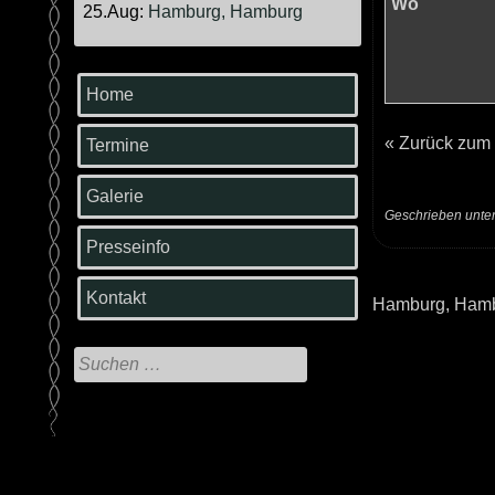
Wo
25.Aug:
Hamburg, Hamburg
Home
«
Zurück zum
Termine
Galerie
Geschrieben unte
Presseinfo
Kontakt
Hamburg, Hamb
Beitrags-
Navigatio
Suche
nach: