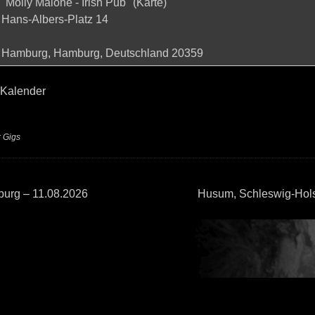
"Molly Malone - Irish Pub"
(
Karte
)
Hans-Albers-Platz 14
Hamburg, Hamburg, Deutschland 20359
 Kalender
r
Gigs
urg – 11.08.2026
Husum, Schleswig-Hols
n