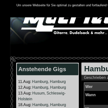
Springe
Um unsere Webseite für Sie optimal zu gestalten und fortlaufen
zum
Inhalt
Hambu
Anstehende Gigs
Geschrieben
11.Aug:
Hamburg, Hamburg
Wer
12.Aug:
Hamburg, Hamburg
13.Aug:
Husum, Schleswig-
Wann
Holstein
18.Aug:
Hamburg, Hamburg