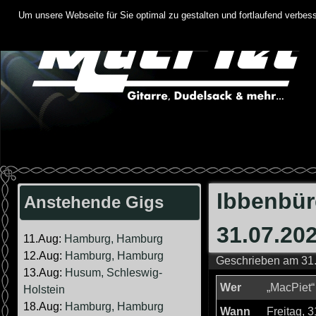
Springe
Um unsere Webseite für Sie optimal zu gestalten und fortlaufend verbe
zum
Inhalt
Ibbenbür
Anstehende Gigs
31.07.20
11.Aug:
Hamburg, Hamburg
12.Aug:
Hamburg, Hamburg
Geschrieben am
31.
13.Aug:
Husum, Schleswig-
Wer
„MacPiet“
Holstein
18.Aug:
Hamburg, Hamburg
Wann
Freitag, 3