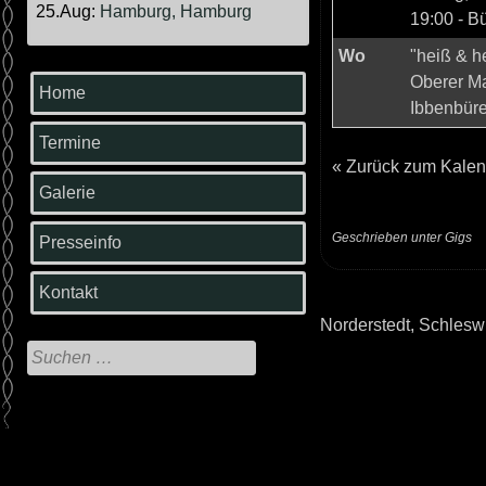
25.Aug:
Hamburg, Hamburg
19:00
-
Bü
Wo
"heiß & he
Oberer Ma
Home
Ibbenbüre
Termine
«
Zurück zum Kalen
Galerie
Geschrieben unter
Gigs
Presseinfo
Kontakt
Norderstedt, Schlesw
Beitrags-
Suche
Navigation
nach: