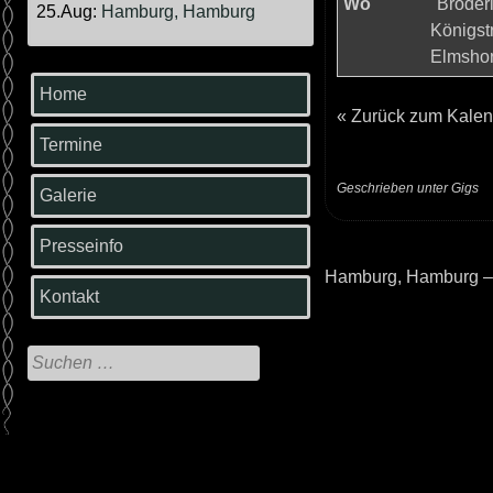
Wo
"Broder
25.Aug:
Hamburg, Hamburg
Königstr
Elmshor
Home
«
Zurück zum Kalen
Termine
Geschrieben unter
Gigs
Galerie
Presseinfo
Hamburg, Hamburg –
Beitrags-
Kontakt
Navigation
Suche
nach: