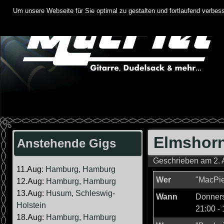
Springe
Um unsere Webseite für Sie optimal zu gestalten und fortlaufend verbe
zum
Inhalt
Elmshorn
Anstehende Gigs
Geschrieben am
2. 
11.Aug:
Hamburg, Hamburg
Wer
"MacPie
12.Aug:
Hamburg, Hamburg
13.Aug:
Husum, Schleswig-
Wann
Donnerst
Holstein
21:00
-
18.Aug:
Hamburg, Hamburg