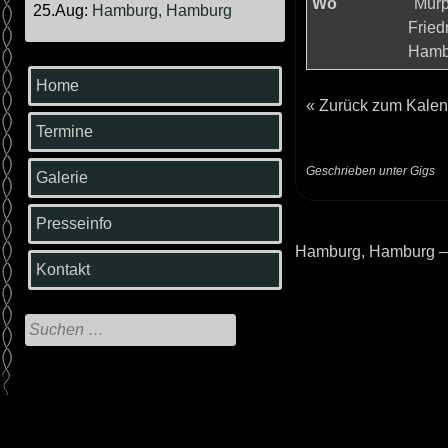
Wo
"Murp
25.Aug:
Hamburg, Hamburg
Fried
Hamb
Home
«
Zurück zum Kalen
Termine
Geschrieben unter
Gigs
Galerie
Presseinfo
Hamburg, Hamburg –
Beitrags-
Kontakt
Navigation
Suche
nach: