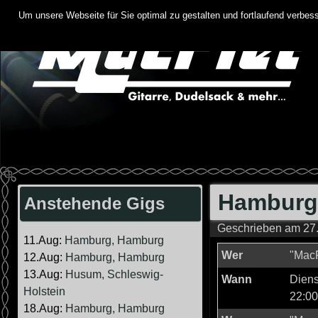
Springe
Um unsere Webseite für Sie optimal zu gestalten und fortlaufend verbe
zum
Inhalt
Hamburg,
Anstehende Gigs
Geschrieben am
27
11.Aug:
Hamburg, Hamburg
Wer
"MacP
12.Aug:
Hamburg, Hamburg
13.Aug:
Husum, Schleswig-
Wann
Diens
Holstein
22:00
18.Aug:
Hamburg, Hamburg