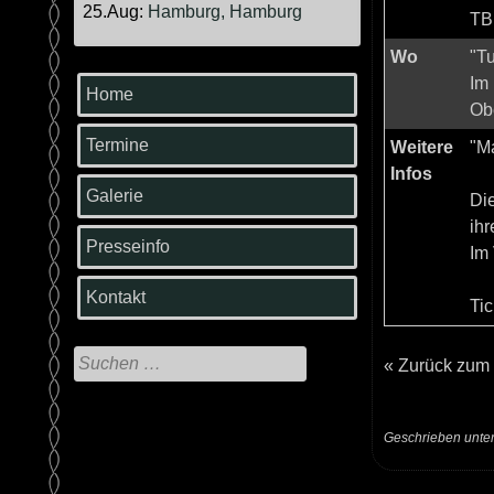
25.Aug:
Hamburg, Hamburg
TB
Wo
"Tu
Im 
Home
Ob
Termine
Weitere
"Ma
Infos
Galerie
Die
ih
Presseinfo
Im
Kontakt
Tic
Suche
«
Zurück zum
nach:
Geschrieben unte