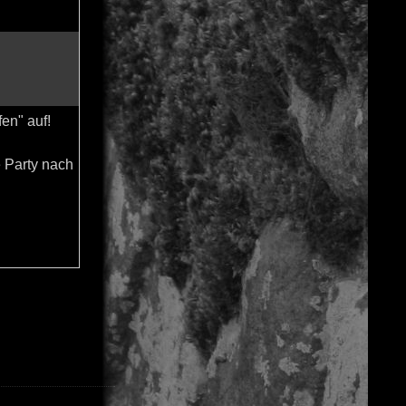
fen" auf!
e Party nach