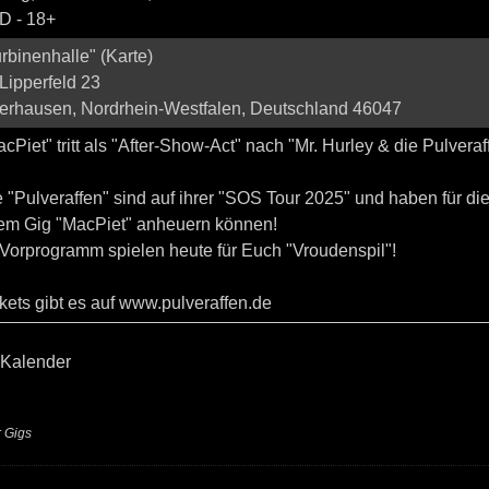
D
-
18+
rbinenhalle"
(
Karte
)
Lipperfeld 23
erhausen, Nordrhein-Westfalen, Deutschland 46047
cPiet" tritt als "After-Show-Act" nach "Mr. Hurley & die Pulveraf
 "Pulveraffen" sind auf ihrer "SOS Tour 2025" und haben für di
rem Gig "MacPiet" anheuern können!
 Vorprogramm spielen heute für Euch "Vroudenspil"!
kets gibt es auf www.pulveraffen.de
 Kalender
r
Gigs