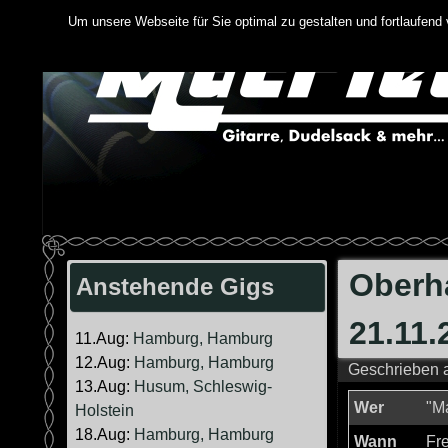
Springe
Um unsere Webseite für Sie optimal zu gestalten und fortlaufen
zum
Inhalt
Oberh
Anstehende Gigs
21.11.
11.Aug:
Hamburg, Hamburg
12.Aug:
Hamburg, Hamburg
Geschrieben
13.Aug:
Husum, Schleswig-
Wer
"Ma
Holstein
18.Aug:
Hamburg, Hamburg
Wann
Fr