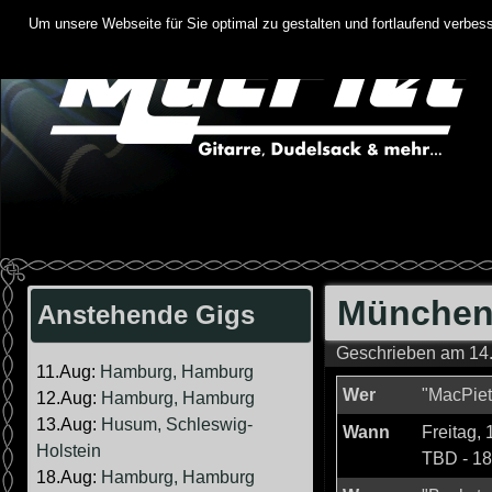
Springe
Um unsere Webseite für Sie optimal zu gestalten und fortlaufend verbe
zum
Inhalt
München,
Anstehende Gigs
Geschrieben am
14
11.Aug:
Hamburg, Hamburg
Wer
"MacPiet
12.Aug:
Hamburg, Hamburg
13.Aug:
Husum, Schleswig-
Wann
Freitag,
Holstein
TBD
-
18
18.Aug:
Hamburg, Hamburg