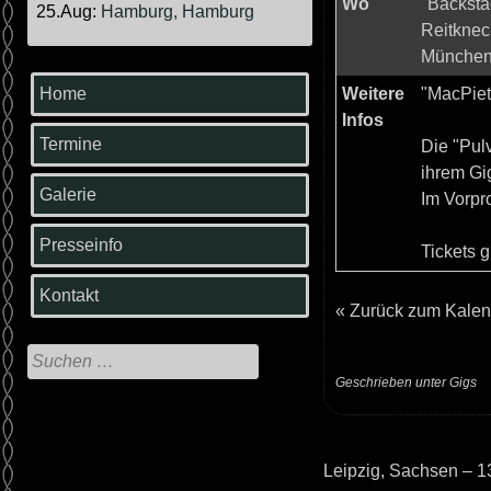
Wo
"Backsta
25.Aug:
Hamburg, Hamburg
Reitknech
München,
Home
Weitere
"MacPiet"
Infos
Termine
Die "Pul
ihrem Gi
Galerie
Im Vorpr
Presseinfo
Tickets 
Kontakt
«
Zurück zum Kalen
Suche
nach:
Geschrieben unter
Gigs
Leipzig, Sachsen – 1
Beitrags-