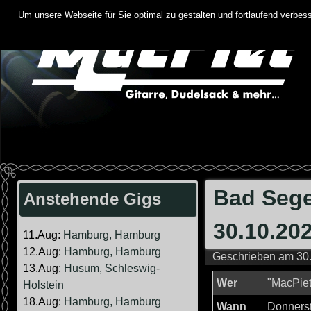
Springe
Um unsere Webseite für Sie optimal zu gestalten und fortlaufend verbe
zum
Inhalt
Bad Sege
Anstehende Gigs
30.10.20
11.Aug:
Hamburg, Hamburg
12.Aug:
Hamburg, Hamburg
Geschrieben am
30
13.Aug:
Husum, Schleswig-
Wer
"MacPiet
Holstein
18.Aug:
Hamburg, Hamburg
Wann
Donnerst