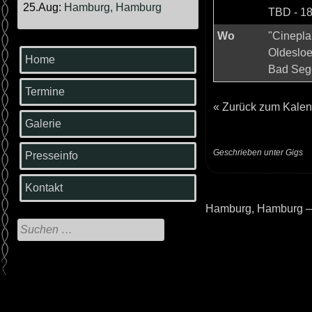
25.Aug:
Hamburg, Hamburg
TBD
-
1
Wo
"Cinepla
Oldesloer
Home
Bad Sege
Termine
«
Zurück zum Kalen
Galerie
Geschrieben unter
Gigs
Presseinfo
Kontakt
Hamburg, Hamburg –
Beitrags-
Suche
Navigation
nach: