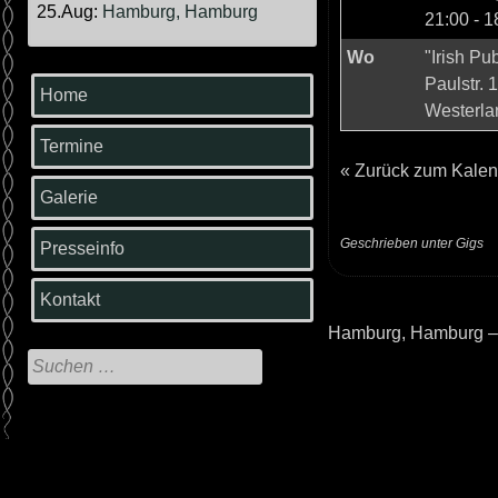
25.Aug:
Hamburg, Hamburg
21:00
-
1
Wo
"Irish Pub
Paulstr. 
Home
Westerla
Termine
«
Zurück zum Kalen
Galerie
Geschrieben unter
Gigs
Presseinfo
Kontakt
Hamburg, Hamburg –
Beitrags-
Suche
Navigation
nach: