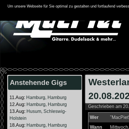
Springe
Um unsere Webseite für Sie optimal zu gestalten und fortlaufend verbe
zum
Inhalt
Westerlan
Anstehende Gigs
20.08.20
11.Aug:
Hamburg, Hamburg
12.Aug:
Hamburg, Hamburg
Geschrieben am
20
13.Aug:
Husum, Schleswig-
Wer
"MacPiet
Holstein
18.Aug:
Hamburg, Hamburg
Wann
Mittwoch,