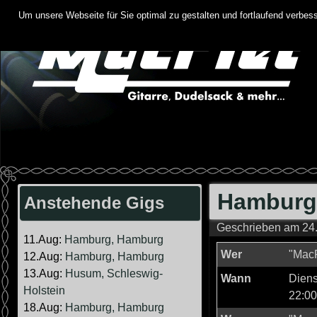
Springe
Um unsere Webseite für Sie optimal zu gestalten und fortlaufend verbe
zum
Inhalt
Hamburg,
Anstehende Gigs
Geschrieben am
24
11.Aug:
Hamburg, Hamburg
Wer
"MacP
12.Aug:
Hamburg, Hamburg
13.Aug:
Husum, Schleswig-
Wann
Diens
Holstein
22:00
18.Aug:
Hamburg, Hamburg