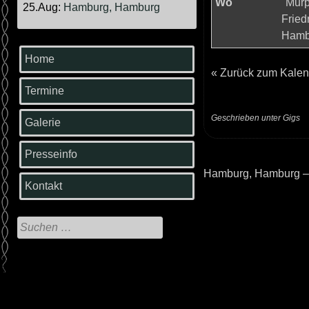
Wo
"Murp
25.Aug:
Hamburg, Hamburg
Fried
Hamb
Home
«
Zurück zum Kalen
Termine
Geschrieben unter
Gigs
Galerie
Presseinfo
Hamburg, Hamburg –
Beitrags-
Kontakt
Navigation
Suche
nach: