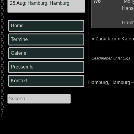
Wo
"Moll
25.Aug:
Hamburg, Hamburg
Hans-
Hamb
Home
«
Zurück zum Kalen
Termine
Galerie
Geschrieben unter
Gigs
Presseinfo
Kontakt
Hamburg, Hamburg –
Beitrags-
Navigation
Suche
nach: