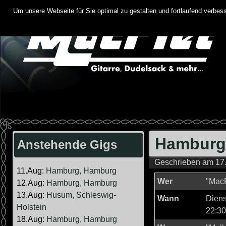
Springe
Um unsere Webseite für Sie optimal zu gestalten und fortlaufend verbe
zum
Inhalt
Hamburg,
Anstehende Gigs
Geschrieben am
17
11.Aug:
Hamburg, Hamburg
Wer
"MacP
12.Aug:
Hamburg, Hamburg
13.Aug:
Husum, Schleswig-
Wann
Diens
Holstein
22:30
18.Aug:
Hamburg, Hamburg